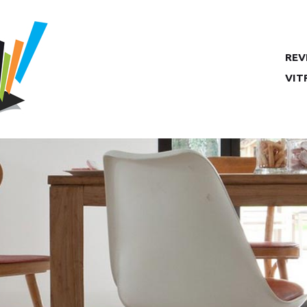
REV
Contact
VIT
Entreprise 
9 rue de l'Ars
03400 YZEU
Tél.
04 
Besoin d'un r
Contactez-nou