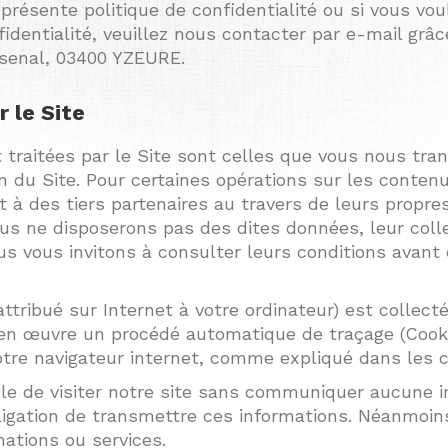
résente politique de confidentialité ou si vous voul
nfidentialité, veuillez nous contacter par e-mail grâ
Arsenal, 03400 YZEURE.
 le Site
 traitées par le Site sont celles que vous nous tr
in du Site. Pour certaines opérations sur les conte
à des tiers partenaires au travers de leurs propres
s ne disposerons pas des dites données, leur collec
ous vous invitons à consulter leurs conditions ava
 attribué sur Internet à votre ordinateur) est coll
 en œuvre un procédé automatique de traçage (Cooki
tre navigateur internet, comme expliqué dans les c
ble de visiter notre site sans communiquer aucune 
igation de transmettre ces informations. Néanmoins
mations ou services.