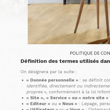
POLITIQUE DE CON
Définition des termes utilisés dan
On désignera par la suite :
« Donnée personnelle »
: se définit 
identifiée, directement ou indirecteme
propres
», conformément à la loi Inform
« Site »,
« Service » ou « notre site »
« Editeur »
ou
« Nous »
: Lepage, pers
« Utilisateur »
ou
« Vous »
: l’internau